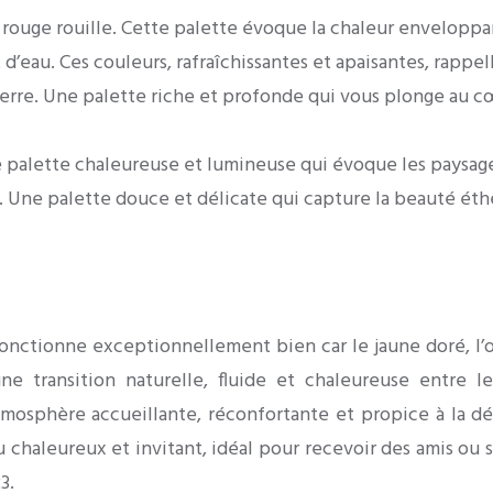
 rouge rouille. Cette palette évoque la chaleur enveloppan
 d’eau. Ces couleurs, rafraîchissantes et apaisantes, rappell
terre. Une palette riche et profonde qui vous plonge au c
 palette chaleureuse et lumineuse qui évoque les paysages 
ge. Une palette douce et délicate qui capture la beauté é
fonctionne exceptionnellement bien car le jaune doré, l’o
 transition naturelle, fluide et chaleureuse entre le
tmosphère accueillante, réconfortante et propice à la dé
u chaleureux et invitant, idéal pour recevoir des amis ou
3.