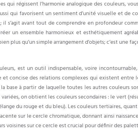
 qui régissent l’harmonie analogique des couleurs, vous
ussi qui favorisent un sentiment d’unité visuelle et de c
t; il s’agit avant tout de comprendre en profondeur comme
réer un ensemble harmonieux et esthétiquement agréable
bien plus qu’un simple arrangement d’objets; c’est une faç
urs, est un outil indispensable, voire incontournable, 
re et concise des relations complexes qui existent entre le
 la base à partir de laquelle toutes les autres couleurs so
ariées, on obtient les couleurs secondaires : le vert (rés
élange du rouge et du bleu). Les couleurs tertiaires, quan
acente sur le cercle chromatique, donnant ainsi naissance 
rs voisines sur ce cercle est crucial pour définir des pale