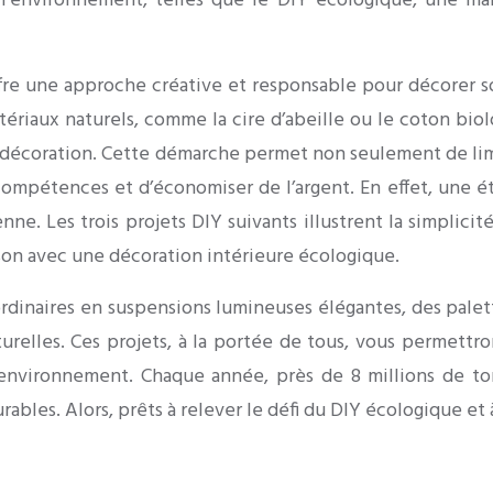
 l’environnement, telles que le DIY écologique, une man
ffre une approche créative et responsable pour décorer so
ériaux naturels, comme la cire d’abeille ou le coton bio
décoration. Cette démarche permet non seulement de limi
es compétences et d’économiser de l’argent. En effet, un
e. Les trois projets DIY suivants illustrent la simplicit
ison avec une décoration intérieure écologique.
naires en suspensions lumineuses élégantes, des palettes
urelles. Ces projets, à la portée de tous, vous permettr
’environnement. Chaque année, près de 8 millions de ton
bles. Alors, prêts à relever le défi du DIY écologique et