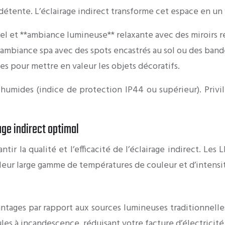
a détente. L’éclairage indirect transforme cet espace en un
l et **ambiance lumineuse** relaxante avec des miroirs ré
ambiance spa avec des spots encastrés au sol ou des bande
es pour mettre en valeur les objets décoratifs.
 humides (indice de protection IP44 ou supérieur). Priv
age indirect optimal
ir la qualité et l’efficacité de l’éclairage indirect. Les 
 leur large gamme de températures de couleur et d’intensi
ntages par rapport aux sources lumineuses traditionnelles
s à incandescence, réduisant votre facture d’électricité.