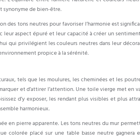
st synonyme de bien-être.
ion des tons neutres pour favoriser l’harmonie est significa
vec leur aspect épuré et leur capacité à créer un sentimen
i qui privilégient les couleurs neutres dans leur décora
 environnement propice à la sérénité.
turaux, tels que les moulures, les cheminées et les poutre
émarquer et d’attirer l’attention. Une toile vierge met en 
issez d’y exposer, les rendant plus visibles et plus attray
ensemble harmonieux.
née en pierre apparente. Les tons neutres du mur permett
ue colorée placé sur une table basse neutre gagnera en