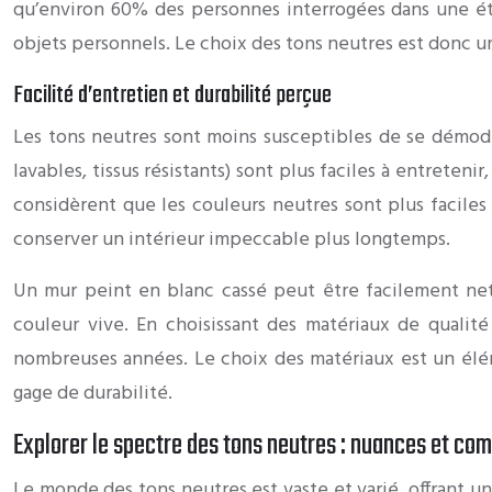
qu’environ 60% des personnes interrogées dans une étu
objets personnels. Le choix des tons neutres est donc u
Facilité d’entretien et durabilité perçue
Les tons neutres sont moins susceptibles de se démoder
lavables, tissus résistants) sont plus faciles à entrete
considèrent que les couleurs neutres sont plus faciles 
conserver un intérieur impeccable plus longtemps.
Un mur peint en blanc cassé peut être facilement net
couleur vive. En choisissant des matériaux de qualit
nombreuses années. Le choix des matériaux est un éléme
gage de durabilité.
Explorer le spectre des tons neutres : nuances et co
Le monde des tons neutres est vaste et varié, offrant un