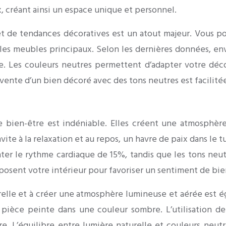
x, créant ainsi un espace unique et personnel.
t de tendances décoratives est un atout majeur. Vous po
 les meubles principaux. Selon les dernières données, env
. Les couleurs neutres permettent d’adapter votre déc
evente d’un bien décoré avec des tons neutres est facilitée
 bien-être est indéniable. Elles créent une atmosphère 
nvite à la relaxation et au repos, un havre de paix dans le
er le rythme cardiaque de 15%, tandis que les tons neutre
mposent votre intérieur pour favoriser un sentiment de bie
turelle et à créer une atmosphère lumineuse et aérée est
e pièce peinte dans une couleur sombre. L’utilisation de
re. L’équilibre entre lumière naturelle et couleurs neut