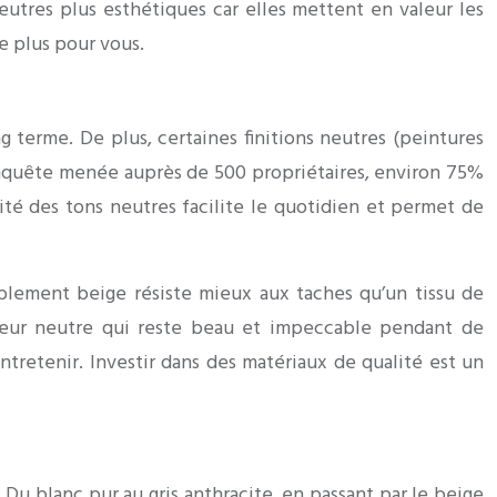
utres plus esthétiques car elles mettent en valeur les
e plus pour vous.
 terme. De plus, certaines finitions neutres (peintures
ne enquête menée auprès de 500 propriétaires, environ 75%
cité des tons neutres facilite le quotidien et permet de
blement beige résiste mieux aux taches qu’un tissu de
érieur neutre qui reste beau et impeccable pendant de
tretenir. Investir dans des matériaux de qualité est un
 Du blanc pur au gris anthracite, en passant par le beige